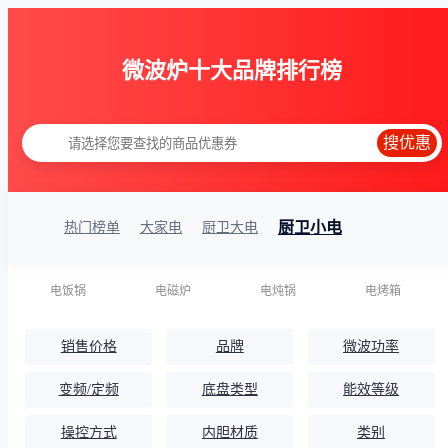
微波炉十大品牌排行榜
搜优惠
厨卫小电
热门榜单
大家电
厨卫大电
电饭锅
电磁炉
电炖锅
电烤箱
销售价格
品牌
微波功率
变频/定频
底盘类型
能效等级
操控方式
内胆材质
类别