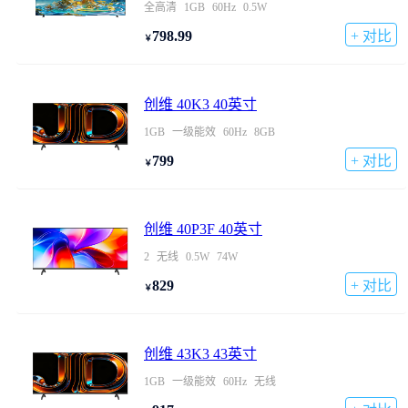
全高清
1GB
60Hz
0.5W
798.99
+ 对比
￥
创维 40K3 40英寸
1GB
一级能效
60Hz
8GB
799
+ 对比
￥
创维 40P3F 40英寸
2
无线
0.5W
74W
829
+ 对比
￥
创维 43K3 43英寸
1GB
一级能效
60Hz
无线