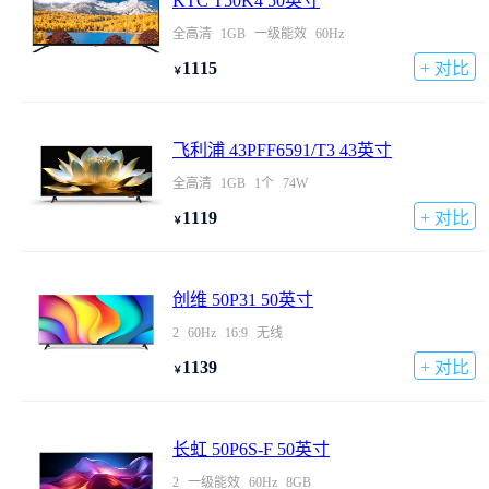
KTC T50K4 50英寸
全高清
1GB
一级能效
60Hz
1115
+ 对比
￥
飞利浦 43PFF6591/T3 43英寸
全高清
1GB
1个
74W
1119
+ 对比
￥
创维 50P31 50英寸
2
60Hz
16:9
无线
1139
+ 对比
￥
长虹 50P6S-F 50英寸
2
一级能效
60Hz
8GB