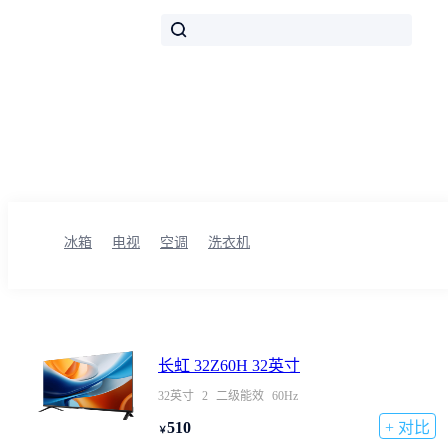
想要挑选高性价比的电视，却不知如何比较性能参数？威武网为您提供市场上主
流核心参数，一应俱全。通过直观的对比表格，助您快速筛选出最符合需求的电
视.
冰箱
电视
空调
洗衣机
长虹 32Z60H 32英寸
32英寸
2
二级能效
60Hz
510
+ 对比
￥