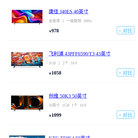
康佳 J40ES 40英寸
全高清
2
一级能效
60Hz
978
+ 对比
￥
飞利浦 43PFF6590/T3 43英寸
1GB
2
2个
16:9
1058
+ 对比
￥
创维 50K3 50英寸
50英寸
1GB
1个
16:9
1099
+ 对比
￥