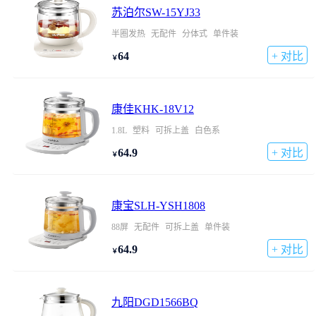
苏泊尔SW-15YJ33
半圈发热
无配件
分体式
单件装
64
+ 对比
￥
康佳KHK-18V12
1.8L
塑料
可拆上盖
白色系
64.9
+ 对比
￥
康宝SLH-YSH1808
88屏
无配件
可拆上盖
单件装
64.9
+ 对比
￥
九阳DGD1566BQ