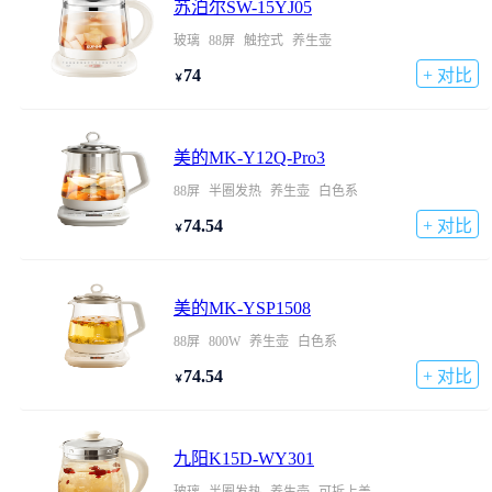
苏泊尔SW-15YJ05
玻璃
88屏
触控式
养生壶
74
+ 对比
￥
美的MK-Y12Q-Pro3
88屏
半圈发热
养生壶
白色系
74.54
+ 对比
￥
美的MK-YSP1508
88屏
800W
养生壶
白色系
74.54
+ 对比
￥
九阳K15D-WY301