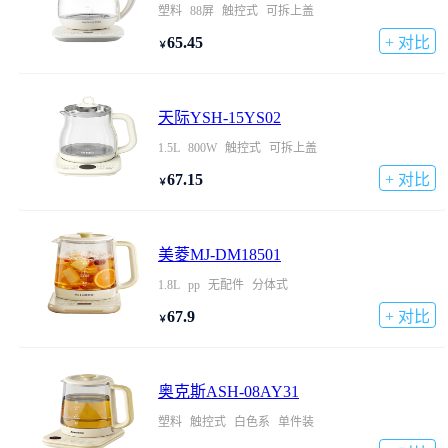
塑料
88屏
触控式
可拆上盖
65.45
+ 对比
￥
天际YSH-15YS02
1.5L
800W
触控式
可拆上盖
67.15
+ 对比
￥
美菱MJ-DM18501
1.8L
pp
无配件
分体式
67.9
+ 对比
￥
奥克斯ASH-08AY31
塑料
触控式
白色系
单件装