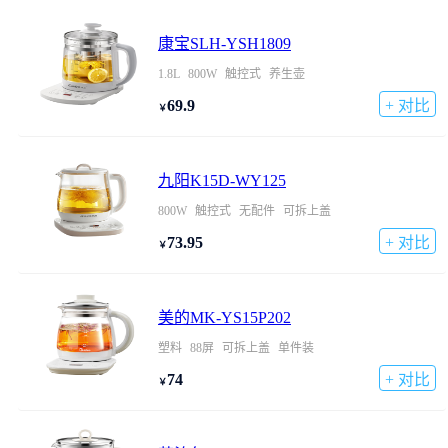
康宝SLH-YSH1809
1.8L
800W
触控式
养生壶
69.9
+ 对比
￥
九阳K15D-WY125
800W
触控式
无配件
可拆上盖
73.95
+ 对比
￥
美的MK-YS15P202
塑料
88屏
可拆上盖
单件装
74
+ 对比
￥