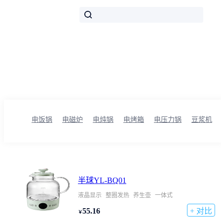
想要挑选高性价比的养生壶，却不知如何比较性能参数？威武网为您提供市场上
主流核心参数，一应俱全。通过直观的对比表格，助您快速筛选出最符合需求的
养生壶.
电饭锅
电磁炉
电炖锅
电烤箱
电压力锅
豆浆机
半球YL-BQ01
液晶显示
整圈发热
养生壶
一体式
55.16
+ 对比
￥