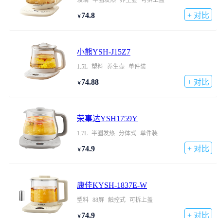
玻璃
半圈发热
养生壶
可拆上盖
74.8
+ 对比
￥
小熊YSH-J15Z7
1.5L
塑料
养生壶
单件装
74.88
+ 对比
￥
荣事达YSH1759Y
1.7L
半圈发热
分体式
单件装
74.9
+ 对比
￥
康佳KYSH-1837E-W
塑料
88屏
触控式
可拆上盖
74.9
+ 对比
￥