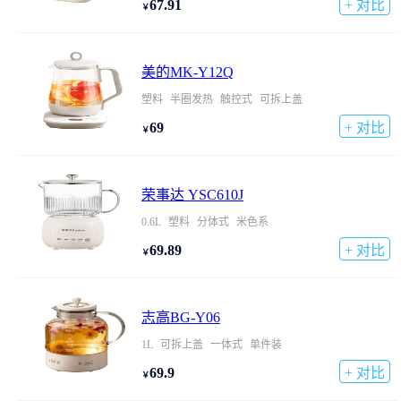
67.91
+ 对比
￥
美的MK-Y12Q
塑料
半圈发热
触控式
可拆上盖
69
+ 对比
￥
荣事达 YSC610J
0.6L
塑料
分体式
米色系
69.89
+ 对比
￥
志高BG-Y06
1L
可拆上盖
一体式
单件装
69.9
+ 对比
￥