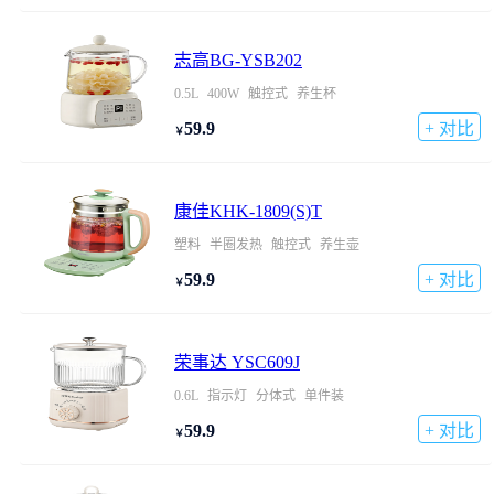
志高BG-YSB202
0.5L
400W
触控式
养生杯
59.9
+ 对比
￥
康佳KHK-1809(S)T
塑料
半圈发热
触控式
养生壶
59.9
+ 对比
￥
荣事达 YSC609J
0.6L
指示灯
分体式
单件装
59.9
+ 对比
￥