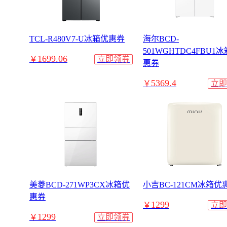
TCL-R480V7-U冰箱优惠券
海尔BCD-
501WGHTDC4FBU1
1699.06
￥
立即领券
惠券
5369.4
￥
立即
美菱BCD-271WP3CX冰箱优
小吉BC-121CM冰箱优
惠券
1299
￥
立即
1299
￥
立即领券