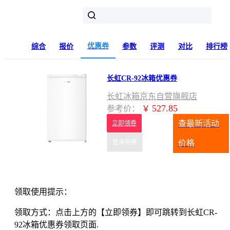
优惠券
综合
报价
参数
评测
对比
排行榜
长虹CR-92冰箱优惠券
长虹冰箱京东自营旗舰店
527.85
参考价：
￥
查最新活动
立即领券
暂未有券
价格
领取使用提示：
领取方式：点击上方的【立即领券】即可跳转到长虹CR-
92冰箱优惠券领取页面.