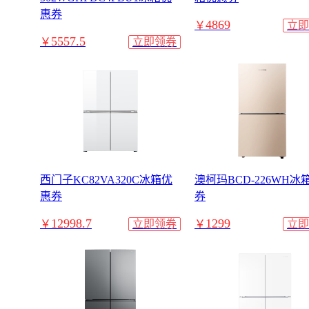
惠券
4869
￥
立即
5557.5
￥
立即领券
西门子KC82VA320C冰箱优
澳柯玛BCD-226WH冰
惠券
券
12998.7
1299
￥
立即领券
￥
立即