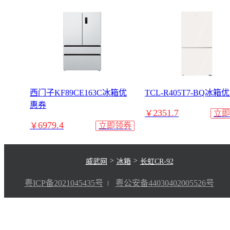
西门子KF89CE163C冰箱优
TCL-R405T7-BQ冰箱
惠券
2351.7
￥
立即
6979.4
￥
立即领券
>
>
威武网
冰箱
长虹CR-92
粤ICP备2021045435号
粤公安备44030402005526号