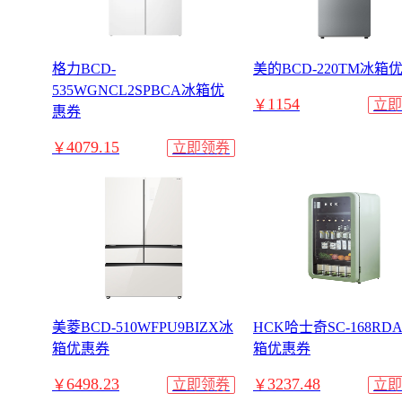
格力BCD-
美的BCD-220TM冰箱
535WGNCL2SPBCA冰箱优
1154
￥
立即
惠券
4079.15
￥
立即领券
美菱BCD-510WFPU9BIZX冰
HCK哈士奇SC-168RDA
箱优惠券
箱优惠券
6498.23
3237.48
￥
立即领券
￥
立即