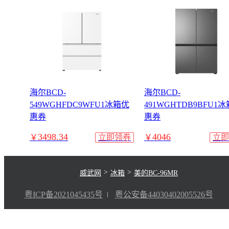
海尔BCD-
海尔BCD-
549WGHFDC9WFU1冰箱优
491WGHTDB9BFU1
惠券
惠券
3498.34
4046
￥
立即领券
￥
立即
>
>
威武网
冰箱
美的BC-96MR
粤ICP备2021045435号
粤公安备44030402005526号