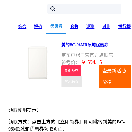
优惠券
综合
报价
参数
评测
对比
排行榜
美的BC-96MR冰箱优惠券
京东电器自营官方旗舰店
594.15
参考价：
￥
查最新活动
立即领券
暂未有券
价格
领取使用提示：
领取方式：点击上方的【立即领券】即可跳转到美的BC-
96MR冰箱优惠券领取页面.