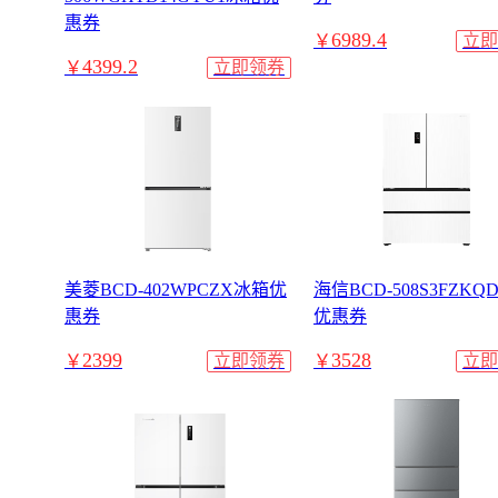
惠券
6989.4
￥
立即
4399.2
￥
立即领券
美菱BCD-402WPCZX冰箱优
海信BCD-508S3FZKQ
惠券
优惠券
2399
3528
￥
立即领券
￥
立即