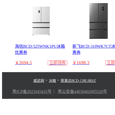
海信BCD-525WNK1PU冰箱
新飞BCD-310WK7CT
优惠券
惠券
2694.5
1698.3
￥
立即领券
￥
立即
>
>
威武网
冰箱
荣事达BCD-138L9RSZ
粤ICP备2021045435号
粤公安备44030402005526号