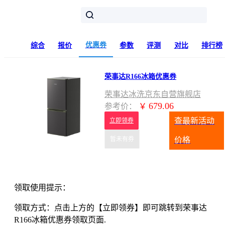
优惠券
综合
报价
参数
评测
对比
排行榜
荣事达R166冰箱优惠券
荣事达冰洗京东自营旗舰店
679.06
参考价：
￥
查最新活动
立即领券
暂未有券
价格
领取使用提示：
领取方式：点击上方的【立即领券】即可跳转到荣事达
R166冰箱优惠券领取页面.