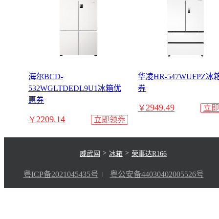
海尔BCD-
华凌HR-547WUFPZ
532WGLTDEDL9U1冰箱优
券
惠券
2949.49
￥
立即
2209.14
￥
立即领券
>
>
威武网
冰箱
荣事达R166
粤ICP备2021045435号
粤公安备44030402005526号