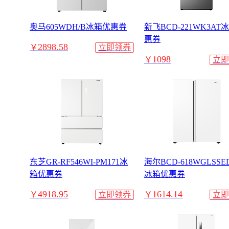
奥马605WDH/B冰箱优惠券
新飞BCD-221WK3AT
惠券
2898.58
￥
立即领券
1098
￥
立即
东芝GR-RF546WI-PM171冰
海尔BCD-618WGLSSE
箱优惠券
冰箱优惠券
4918.95
1614.14
￥
立即领券
￥
立即