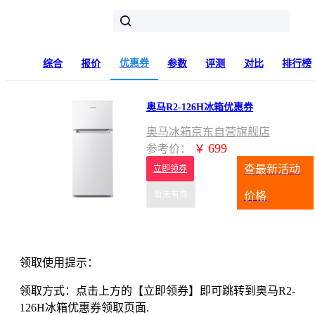
优惠券
综合
报价
参数
评测
对比
排行榜
奥马R2-126H冰箱优惠券
奥马冰箱京东自营旗舰店
699
参考价：
￥
查最新活动
立即领券
暂未有券
价格
领取使用提示：
领取方式：点击上方的【立即领券】即可跳转到奥马R2-
126H冰箱优惠券领取页面.