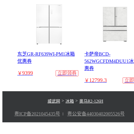
东芝GR-RF639WI-PM1冰箱
卡萨帝BCD-
优惠券
562WGCFDM4DUU1
惠券
9399
￥
立即领券
12799.3
￥
立即
>
>
威武网
冰箱
奥马R2-126H
粤ICP备2021045435号
粤公安备44030402005526号